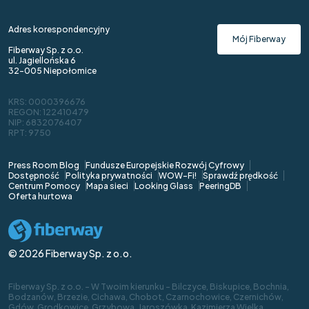
Adres korespondencyjny
Mój Fiberway
Fiberway Sp. z o.o.
ul. Jagiellońska 6
32-005 Niepołomice
KRS: 0000396676
REGON: 122410479
NIP: 6832076407
RPT: 9750
Press Room Blog
Fundusze Europejskie Rozwój Cyfrowy
Dostępność
Polityka prywatności
WOW-Fi!
Sprawdź prędkość
Centrum Pomocy
Mapa sieci
Looking Glass
PeeringDB
Oferta hurtowa
© 2026 Fiberway Sp. z o.o.
Fiberway Sp. z o.o. - W Twoim kierunku - Bilczyce, Biskupice, Bochnia,
Bodzanów, Brzezie, Cichawa, Chobot, Czarnochowice, Czernichów,
Gdów, Grodkowice, Grzybowa, Jaroszówka, Kazimierza Wielka,