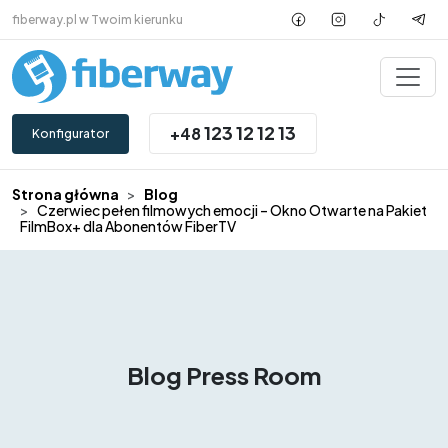
Przejdź do treści
fiberway.pl w Twoim kierunku
123 12 12 13
+48
Konfigurator
Strona główna
Blog
Czerwiec pełen filmowych emocji – Okno Otwarte na Pakiet
FilmBox+ dla Abonentów FiberTV
Blog
Press Room