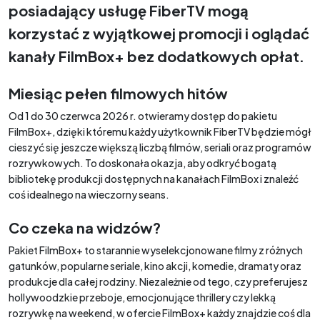
posiadający usługę FiberTV mogą
korzystać z wyjątkowej promocji i oglądać
kanały FilmBox+ bez dodatkowych opłat.
Miesiąc pełen filmowych hitów
Od 1 do 30 czerwca 2026 r. otwieramy dostęp do pakietu
FilmBox+, dzięki któremu każdy użytkownik FiberTV będzie mógł
cieszyć się jeszcze większą liczbą filmów, seriali oraz programów
rozrywkowych. To doskonała okazja, aby odkryć bogatą
bibliotekę produkcji dostępnych na kanałach FilmBox i znaleźć
coś idealnego na wieczorny seans.
Co czeka na widzów?
Pakiet FilmBox+ to starannie wyselekcjonowane filmy z różnych
gatunków, popularne seriale, kino akcji, komedie, dramaty oraz
produkcje dla całej rodziny. Niezależnie od tego, czy preferujesz
hollywoodzkie przeboje, emocjonujące thrillery czy lekką
rozrywkę na weekend, w ofercie FilmBox+ każdy znajdzie coś dla