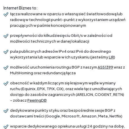
Internet Biznes to:
łącza realizowane w oparciu o własną sieć światłowodową lub
radiową w technologii punkt-punkt z wykorzystaniem urządzeń
pracujących w paśmie koncesjonowanym
przepływności do kilkudziesięciu Gbit/s w zależności od
możliwości technicznych w danej lokalizacji
pula publicznych adresów IPv4 oraz IPv6 do dowolnego
wykorzystania lub wsparcie w ich uzyskaniu (jesteśmy
LIR
)
możliwość uruchomienia routingu BGP z naszym
AS51399
wraz z
MultiHoming oraz redundancją łącza
obecność w każdym liczącym się krajowym węźle wymiany
ruchu (Equinix, EPIX, TPIX, CIX), oraz wiele łącz umożliwiających
dostęp do zasobów zagranicznych (ARELION, COGENT, RETN)
– zobacz
PeeringDB
dedykowane punkty styku oraz bezpośrednie sesje BGP z
dostawcami treści (Google, Microsoft, Amazon, Meta, Netflix)
wsparcie dedykowanego opiekuna usługi 24 godziny na dobę,