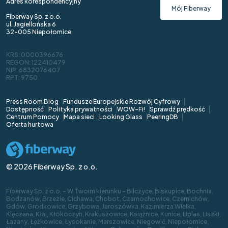
Adres korespondencyjny
Mój Fiberway
Fiberway Sp. z o.o.
ul. Jagiellońska 6
32-005 Niepołomice
KRS: 0000396676
REGON: 122410479
NIP: 6832076407
RPT: 9750
Press Room Blog
Fundusze Europejskie Rozwój Cyfrowy
Dostępność
Polityka prywatności
WOW-Fi!
Sprawdź prędkość
Centrum Pomocy
Mapa sieci
Looking Glass
PeeringDB
Oferta hurtowa
© 2026 Fiberway Sp. z o.o.
Fiberway Sp. z o.o. - W Twoim kierunku - Bilczyce, Biskupice, Bochnia,
Bodzanów, Brzezie, Cichawa, Chobot, Czarnochowice, Czernichów,
Gdów, Grodkowice, Grzybowa, Jaroszówka, Kazimierza Wielka,
Klęczana, Kłaj, Kłokoczyn, Krakuszowice, Książnice, Kunice, Liplas, Liszki,
Łazany, Łężkowice, Łysokanie, Marszowice, Niegowić, Niepołomice,