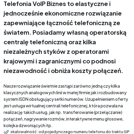
Telefonia VoIP Biznes to elastyczne i
jednocześnie ekonomiczne rozwiązanie
zapewniające łączność telefoniczną ze
światem. Posiadamy własną operatorską
centralę telefoniczną oraz kilka
niezależnych styków z operatorami
krajowymi i zagranicznymi co podnosi
niezawodność i obniża koszty połączeń.
Nasze rozwiązanie świetnie zastąpi zarówno jedną czy kilka
klasycznych analogowych linii w małej firmie jak i rozbudowany
system ISDN obsługujący setki numerów. Uzupełnieniem oferty
jest usługa wirtualnej centrali telefonicznej, która pozwala na
realizację takich usług, jak np. transferowanie (przełączanie)
połączeń, nagrywanie rozmów, interaktywne menu głosowe,
kolejka dzwoniących itp.
skalowalność: od pojedynczego numeru telefonu do traktu SIP