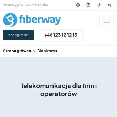
Przejdź do treści
fiberway.pl w Twoim kierunku
123 12 12 13
+48
Konfigurator
Strona główna
Dla biznesu
Telekomunikacja dla firm i
operatorów