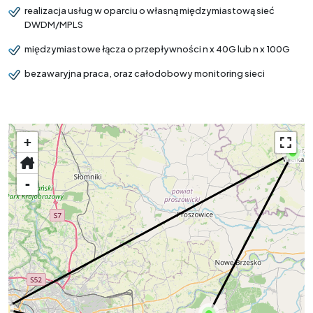
realizacja usług w oparciu o własną międzymiastową sieć
DWDM/MPLS
międzymiastowe łącza o przepływności n x 40G lub n x 100G
bezawaryjna praca, oraz całodobowy monitoring sieci
+
-