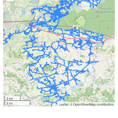
3 km
3 mi
Leaflet
, ©
OpenStreetMap
contributors