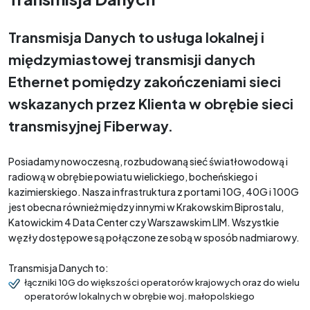
Transmisja Danych to usługa lokalnej i
międzymiastowej transmisji danych
Ethernet pomiędzy zakończeniami sieci
wskazanych przez Klienta w obrębie sieci
transmisyjnej Fiberway.
Posiadamy nowoczesną, rozbudowaną sieć światłowodową i
radiową w obrębie powiatu wielickiego, bocheńskiego i
kazimierskiego. Nasza infrastruktura z portami 10G, 40G i 100G
jest obecna również między innymi w Krakowskim Biprostalu,
Katowickim 4 Data Center czy Warszawskim LIM. Wszystkie
węzły dostępowe są połączone ze sobą w sposób nadmiarowy.
Transmisja Danych to:
łączniki 10G do większości operatorów krajowych oraz do wielu
operatorów lokalnych w obrębie woj. małopolskiego