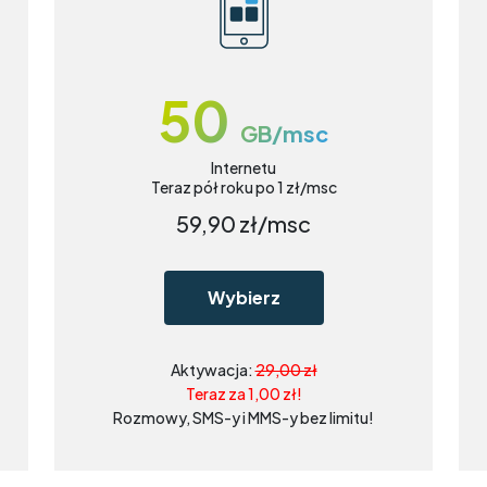
50
GB/msc
Internetu
Teraz pół roku po 1 zł/msc
59,90
zł/msc
Wybierz
Aktywacja:
29,00 zł
Teraz za 1,00 zł!
Rozmowy, SMS-y i MMS-y bez limitu!