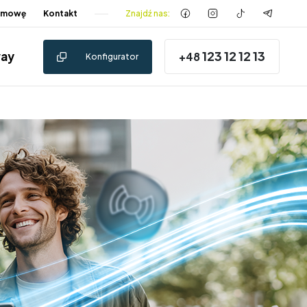
 umowę
Kontakt
Znajdź nas:
123 12 12 13
way
+48
Konfigurator