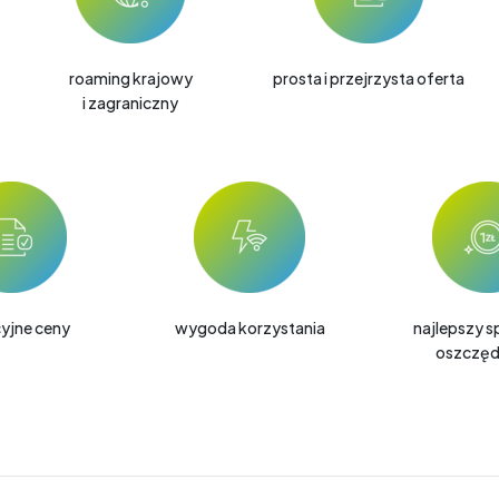
roaming krajowy
prosta i przejrzysta oferta
i zagraniczny
yjne ceny
wygoda korzystania
najlepszy 
oszczęd