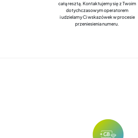
całą resztą. Kontaktujemy się z Twoim
dotychczasowym operatorem
i udzielamy Ci wskazówek w procesie
przeniesienia numeru.