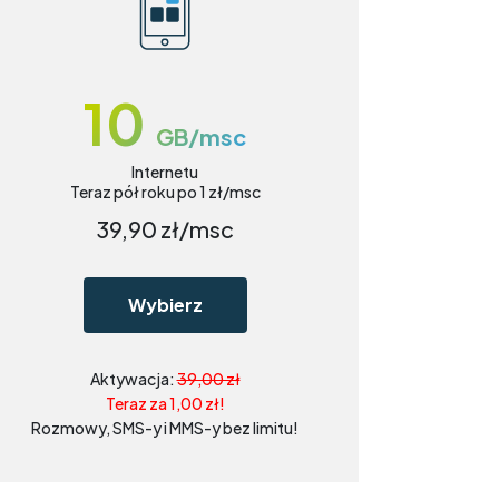
10
GB/msc
Internetu
Teraz pół roku po 1 zł/msc
39,90
zł/msc
Wybierz
Aktywacja:
39,00 zł
Teraz za 1,00 zł!
Rozmowy, SMS-y i MMS-y bez limitu!