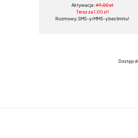
Aktywacja:
49,00 zł
Teraz za 1,00 zł!
Rozmowy, SMS-y i MMS-y bez limitu!
Dostęp d