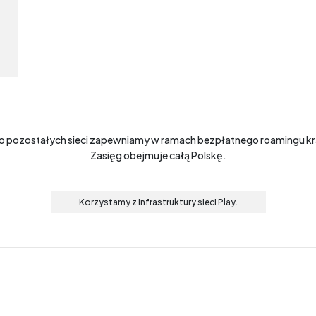
o pozostałych sieci zapewniamy w ramach bezpłatnego roamingu k
Zasięg obejmuje całą Polskę.
Korzystamy z infrastruktury sieci Play.