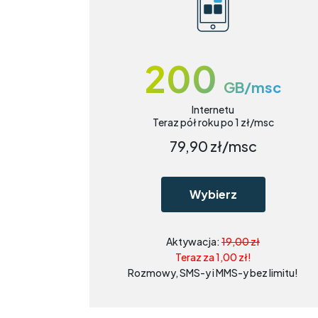
200
GB/msc
Internetu
Teraz pół roku po 1 zł/msc
79,90
zł/msc
Wybierz
Aktywacja:
19,00 zł
Teraz za 1,00 zł!
Rozmowy, SMS-y i MMS-y bez limitu!