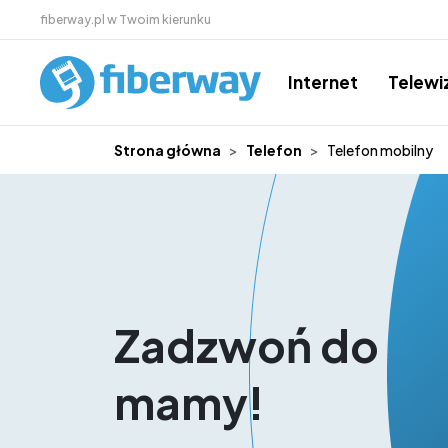
Przejdź do treści
fiberway.pl w Twoim kierunku
Internet
Telewi
Strona główna
Telefon
Telefon mobilny
Zadzwoń do
mamy!