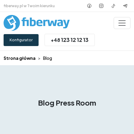
Przejdź do treści
fiberway.pl w Twoim kierunku
123 12 12 13
+48
Konfigurator
Strona główna
Blog
Blog
Press Room