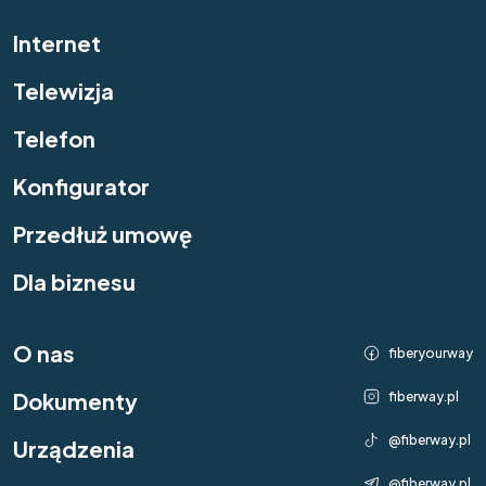
Internet
Telewizja
Telefon
Konfigurator
Przedłuż umowę
Dla biznesu
O nas
fiberyourway
Dokumenty
fiberway.pl
@fiberway.pl
Urządzenia
@fiberway.pl