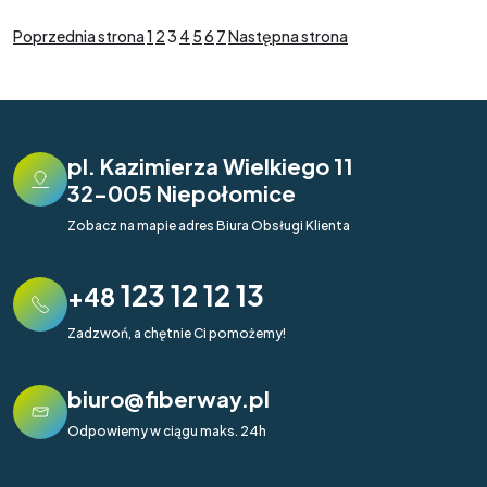
Stronicowanie
Poprzednia strona
1
2
3
4
5
6
7
Następna strona
wpisów
pl. Kazimierza Wielkiego 11
32-005 Niepołomice
Zobacz na mapie adres Biura Obsługi Klienta
123 12 12 13
+48
Zadzwoń, a chętnie Ci pomożemy!
biuro@fiberway.pl
Odpowiemy w ciągu maks. 24h