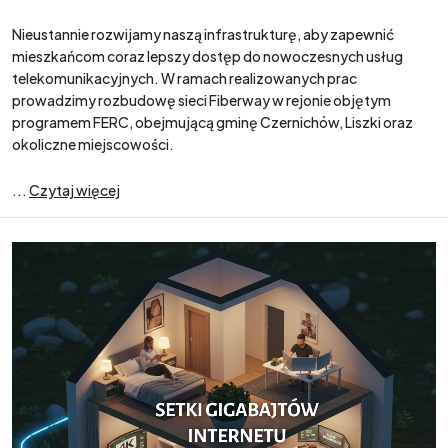
Nieustannie rozwijamy naszą infrastrukturę, aby zapewnić
mieszkańcom coraz lepszy dostęp do nowoczesnych usług
telekomunikacyjnych. W ramach realizowanych prac
prowadzimy rozbudowę sieci Fiberway w rejonie objętym
programem FERC, obejmującą gminę Czernichów, Liszki oraz
okoliczne miejscowości.
...
Czytaj więcej