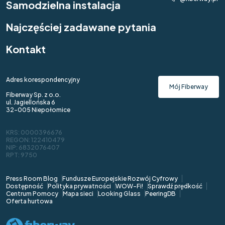
Samodzielna instalacja
Najczęściej zadawane pytania
Kontakt
Adres korespondencyjny
Mój Fiberway
Fiberway Sp. z o.o.
ul. Jagiellońska 6
32-005 Niepołomice
KRS: 0000396676
REGON: 122410479
NIP: 6832076407
RPT: 9750
Press Room Blog
Fundusze Europejskie Rozwój Cyfrowy
Dostępność
Polityka prywatności
WOW-Fi!
Sprawdź prędkość
Centrum Pomocy
Mapa sieci
Looking Glass
PeeringDB
Oferta hurtowa