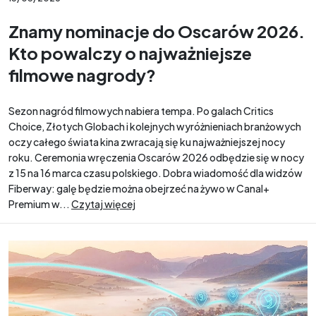
Znamy nominacje do Oscarów 2026.
Kto powalczy o najważniejsze
filmowe nagrody?
Sezon nagród filmowych nabiera tempa. Po galach Critics
Choice, Złotych Globach i kolejnych wyróżnieniach branżowych
oczy całego świata kina zwracają się ku najważniejszej nocy
roku. Ceremonia wręczenia Oscarów 2026 odbędzie się w nocy
z 15 na 16 marca czasu polskiego. Dobra wiadomość dla widzów
Fiberway: galę będzie można obejrzeć na żywo w Canal+
Premium w...
Czytaj więcej